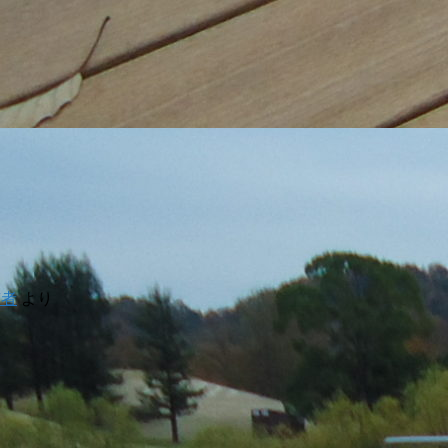
稿者
より