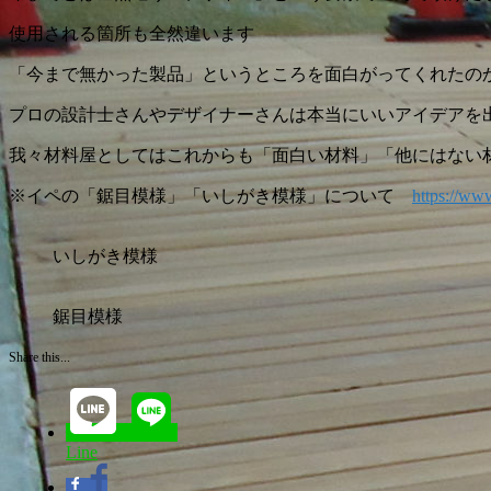
使用される箇所も全然違います
「今まで無かった製品」というところを面白がってくれたの
プロの設計士さんやデザイナーさんは本当にいいアイデアを
我々材料屋としてはこれからも「面白い材料」「他にはない
※イペの「鋸目模様」「いしがき模様」について
https://www
いしがき模様
鋸目模様
Share this...
Line