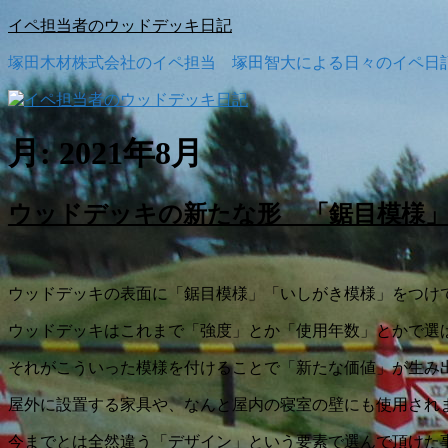
コ
イペ担当者のウッドデッキ日記
ン
塚田木材株式会社のイペ担当 塚田智大による日々のイペ日
テ
ン
ツ
へ
月:
2021年8月
ス
キ
ッ
ウッドデッキの新たな形 「鋸目模様
プ
ウッドデッキの表面に「鋸目模様」「いしがき模様」をつけ
ウッドデッキはこれまで「強度」とか「使用年数」とかで選
それがこういった模様を付けることで「新たな価値」が生み
屋外に設置する家具や、なんと屋内の寝室の壁にも使用され
今までとは全然違う「デザイン」という要素で選んで頂けた