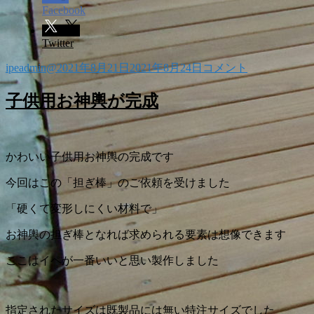
Facebook
Twitter
投
投
ウ
ipeadmin@
2021年8月21日
2021年8月24日
コメント
稿
稿
ッ
者
日:
ド
子供用お神輿が完成
デ
ッ
キ
の
かわいい子供用お神輿の完成です
新
今回はこの「担ぎ棒」のご依頼を受けました
た
な
「硬くて変形しにくい材料で」
形
「鋸
お神輿の担ぎ棒となれば求められる要素は想像できます
目
模
ここはイペが一番いいと思い製作しました
様」
「い
し
指定されたサイズは既製品には無い特注サイズでした