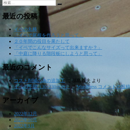
稿
検
稿
供
検
者
索:
日:
用
索
お
最近の投稿
神
輿
イペの丸棒
が
「イペで尾根を作ろうと思って」
完
２０年間の役目を果たして
成
「イペでこんなサイズって出来ますか？」
に
「中庭に降りる階段板にしようと思って」
最近のコメント
コスト削減の為の追加工
に
福島義夫
より
イペの手摺（30×230ｍｍ）
に
WordPress コメントの投
アーカイブ
2022年12月
2022年10月
2022年9月