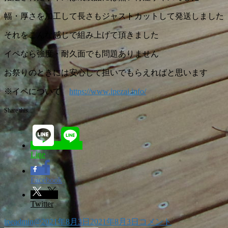
が
き
幅・厚さを加工して長さもジャストカットして発送しました
模
様」
それをこんな感じで組み上げて頂きました
に
イペなら強度・耐久面でも問題ありません
お祭りのときには安心して担いでもらえればと思います
※イペについて
https://www.ipezai.info/
Share this...
Line
Facebook
Twitter
投
投
子
ipeadmin@
2021年8月3日
2021年8月3日
コメント